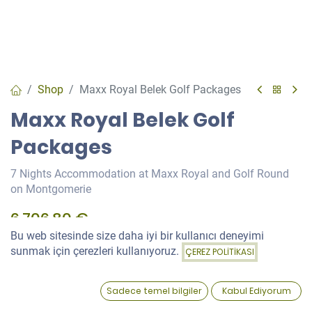
Shop
Maxx Royal Belek Golf Packages
Maxx Royal Belek Golf
Packages
7 Nights Accommodation at Maxx Royal and Golf Round
on Montgomerie
6.706,80
€
Bu web sitesinde size daha iyi bir kullanıcı deneyimi
Price:
sunmak için çerezleri kullanıyoruz.
ÇEREZ POLİTİKASI
Add to Cart
Green Fee
6.706,80
€
0
Sadece temel bilgiler
Kabul Ediyorum
Home
Search
Wishlist
Account