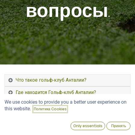
вопросы
.
Что такое гольф-клуб Анталии?
Где находится Гольф-клуб Анталии?
We use cookies to provide you a better user experience on
Какие поля для гольфа есть в гольф-клубе
this website.
Политика Cookies
Antalya Golf Club?
0
Подходит ли гольф-клуб Antalya Golf Club для
Only essentials
Принять
новичков?
Home
Search
Wishlist
Account