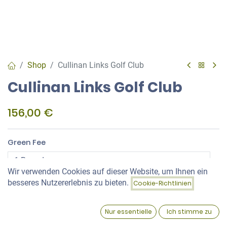
Shop
Cullinan Links Golf Club
Cullinan Links Golf Club
156,00
€
Green Fee
Wir verwenden Cookies auf dieser Website, um Ihnen ein
Price:
besseres Nutzererlebnis zu bieten.
Green Fee Date Range
Cookie-Richtlinien
Add to Cart
156,00
€
0
Nur essentielle
Ich stimme zu
Home
Search
Wishlist
Account